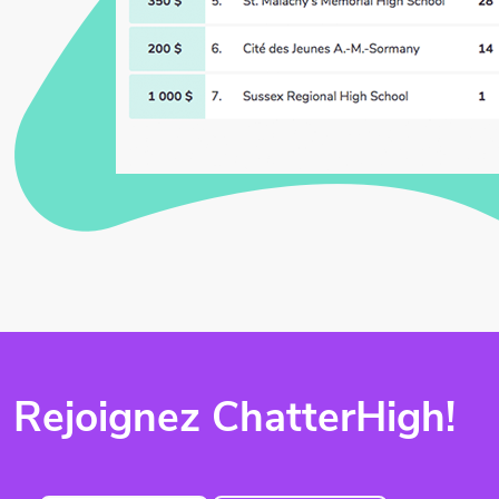
Rejoignez ChatterHigh!