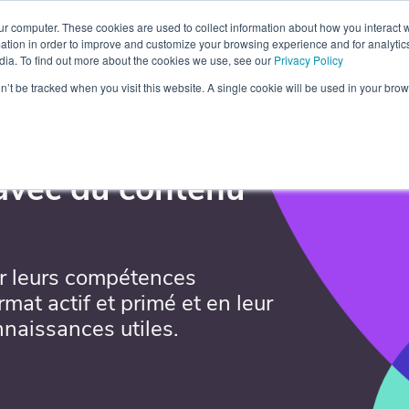
ur computer. These cookies are used to collect information about how you interact w
tenaire
Blog
Ressources
Contact
À propos
tion in order to improve and customize your browsing experience and for analytics
dia. To find out more about the cookies we use, see our
Privacy Policy
on’t be tracked when you visit this website. A single cookie will be used in your b
 avec du contenu
r leurs compétences
rmat actif et primé et en leur
nnaissances utiles.