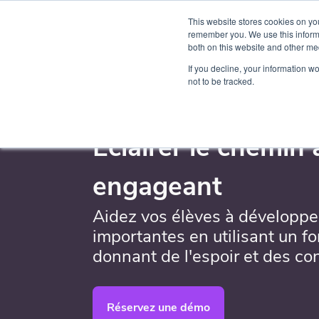
This website stores cookies on yo
Produit
Par
remember you. We use this informa
both on this website and other me
If you decline, your information w
not to be tracked.
Éclairer le chemin
engageant
Aidez vos élèves à développe
importantes en utilisant un fo
donnant de l'espoir et des co
Réservez une démo