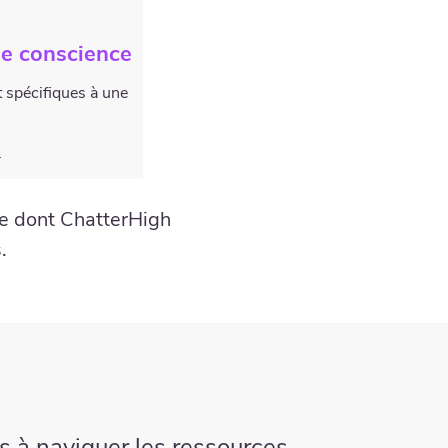
ne conscience
 spécifiques à une
s
e dont ChatterHigh
.
s à naviguer les ressources