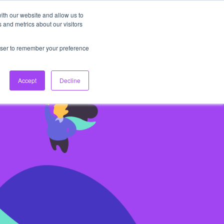
ith our website and allow us to
FR
Connexion
Inscription
keyboard_arrow_down
 and metrics about our visitors
rowser to remember your preference
Accept
Decline