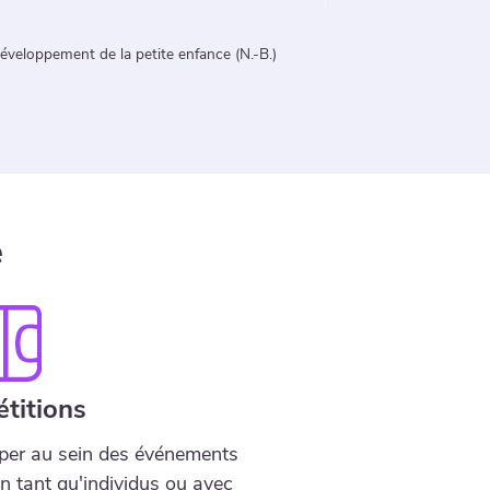
Patricia Bonneau
anada
e
titions
iper au sein des événements
n tant qu'individus ou avec