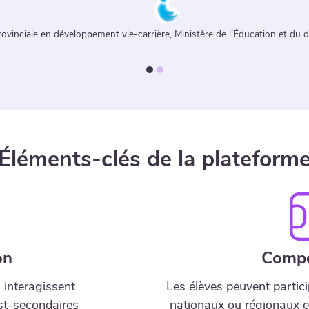
le Boudreau
Enseignante Anglais 10 et 11e année, École Marie-Esther, C
Éléments-clés de la plateform
on
Compé
 interagissent
Les élèves peuvent partic
ost-secondaires
nationaux ou régionaux e