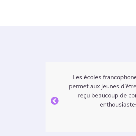
ChatterHigh a permis à
igh qui
interactive et stimulant
us avons
ont su alimenter bien de
ommes
mes élèves et de leur 