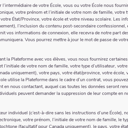
ar l’intermédiaire de votre École, vous ou votre École nous fourn
que, votre prénom et l’initiale de votre nom de famille, votre typ
votre État/Province, votre école et votre niveau scolaire. Les in
ment), l’inclusion du contenu post-secondaire confessionnel, e
it vos informations de connexion, elle recevra de notre part de
mmuniquera. Vous pourrez mettre à jour le mot de passe de votr
sant la Plateforme avec vos élèves, vous nous fournirez certaines
 l’initiale de votre nom de famille, votre type d’utilisateur, vot
ada uniquement), votre pays, votre état/province, votre école, 
cole utilise la Plateforme dans le cadre d’un contrat, vous pou
t en nous contactant, auquel cas toutes les données seront ren
individuels peuvent demander la suppression de leur compte en n
ateur individuel (c’est-à-dire sans les instructions d’une École),
ctronique, votre prénom, l’initiale de votre nom de famille, le typ
ochtone (facultatif pour Canada uniquement), le pays, votre état/