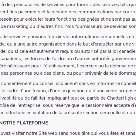
à des prestataires de services pour fournir des services tels qu
ment des paiements et la gestion des communications par courrie
besoin pour exécuter leurs fonctions désignées et ne sont pas aut
 de marketing ou d’autres fins. Nos fournisseurs de services so
 de services pouvons fournir vos informations personnelles en 
 ou à une autre organisation dans le but d’enquêter sur une viol
e, ou si cela est autrement requis ou autorisé par la loi canadi
x canadiens, les forces de l’ordre ou d’autres autorités gouvern
ère nécessaire pour l'établissement, l'exercice ou la défense de
des personnes ou à des biens, ou pour prévenir de tels domma
onsentement du conseil scolaire et sans en informer le conseil 
le cadre d'une fusion, d'une acquisition ou d'une vente proposée
vabilité ou de faillite) impliquant tout ou partie de ChatterHigh
le de l'entreprise, sous réserve que le cessionnaire accepte d’êt
n effectuée en violation de la présente section sera nulle et non
 NOTRE PLATEFORME
uvez visiter notre Site web sans nous dire qui vous êtes et s