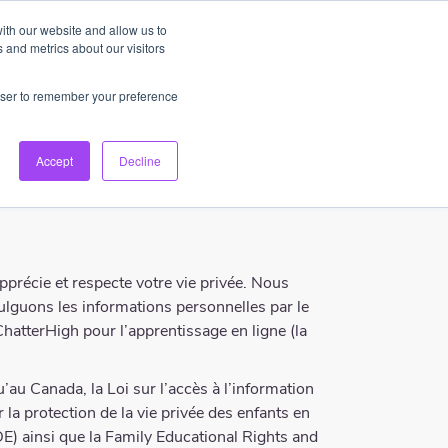
ith our website and allow us to
FR
Connexion
Inscription
keyboard_arrow_down
 and metrics about our visitors
rowser to remember your preference
Accept
Decline
récie et respecte votre vie privée. Nous
vulguons les informations personnelles par le
ChatterHigh pour l’apprentissage en ligne (la
au Canada, la Loi sur l’accès à l’information
r la protection de la vie privée des enfants en
E) ainsi que la Family Educational Rights and