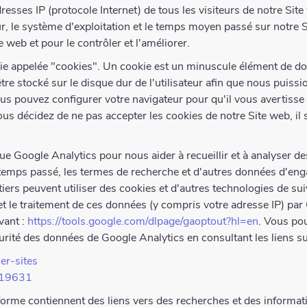
resses IP (protocole Internet) de tous les visiteurs de notre Sit
r, le système d'exploitation et le temps moyen passé sur notre 
 web et pour le contrôler et l'améliorer.
gie appelée "cookies". Un cookie est un minuscule élément de d
être stocké sur le disque dur de l'utilisateur afin que nous puissi
. Vous pouvez configurer votre navigateur pour qu'il vous avertiss
ous décidez de ne pas accepter les cookies de notre Site web, il 
ue Google Analytics pour nous aider à recueillir et à analyser de
le temps passé, les termes de recherche et d'autres données d'eng
s tiers peuvent utiliser des cookies et d'autres technologies de s
 le traitement de ces données (y compris votre adresse IP) par G
vant :
https://tools.google.com/dlpage/gaoptout?hl=en
. Vous po
curité des données de Google Analytics en consultant les liens su
er-sites
2919631
forme contiennent des liens vers des recherches et des informat