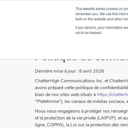
This website stores cookies on yo
Produit
Par
remember you. We use this informa
both on this website and other me
If you decline, your information w
not to be tracked.
Politique de confid
Dernière mise à jour : 8 avril 2026
ChatterHigh Communications Inc. et ChatterHig
avons préparé cette politique de confidentialit
biais de nos sites web situés à
https://chatter
"Plateforme"), les canaux de médias sociaux, e
Nous nous engageons à protéger vos renseigneme
et la protection de la vie privée (LAIPVP), et a
ligne, COPPA), la Loi sur la protection des r