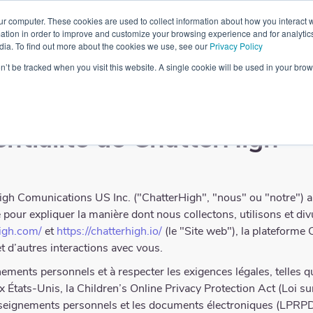
ur computer. These cookies are used to collect information about how you interact w
tenaire
Blog
Ressources
Contact
À propos
tion in order to improve and customize your browsing experience and for analytics
dia. To find out more about the cookies we use, see our
Privacy Policy
on’t be tracked when you visit this website. A single cookie will be used in your b
entialité de ChatterHigh
h Comunications US Inc. ("ChatterHigh", "nous" ou "notre") app
é pour expliquer la manière dont nous collectons, utilisons et di
high.com/
et
https://chatterhigh.io/
(le "Site web"), la plateforme 
t d’autres interactions avec vous.
nts personnels et à respecter les exigences légales, telles qu’
ux États-Unis, la Children’s Online Privacy Protection Act (Loi su
enseignements personnels et les documents électroniques (LPRPD